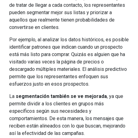
de tratar de llegar a cada contacto, los representantes
pueden segmentar mejor sus listas y priorizar a
aquellos que realmente tienen probabilidades de
convertirse en clientes.
Por ejemplo, al analizar los datos históricos, es posible
identificar patrones que indican cuando un prospecto
está más listo para comprar. Quizás es alguien que ha
visitado varias veces la página de precios o
descargado múltiples materiales. El análisis predictivo
permite que los representantes enfoquen sus
esfuerzos justo en esos prospectos.
La
segmentación también se ve mejorada
, ya que
permite dividir a los clientes en grupos más
específicos según sus necesidades y
comportamientos. De esta manera, los mensajes que
reciben están alineados con lo que buscan, mejorando
así la efectividad de las campañas.