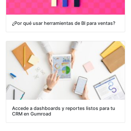
¿Por qué usar herramientas de BI para ventas?
Accede a dashboards y reportes listos para tu
CRM en Gumroad