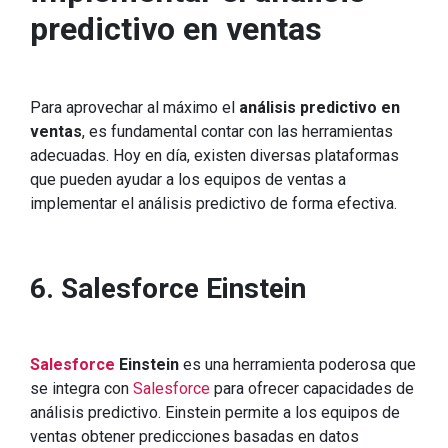
predictivo en ventas
Para aprovechar al máximo el
análisis predictivo en
ventas
, es fundamental contar con las herramientas
adecuadas. Hoy en día, existen diversas plataformas
que pueden ayudar a los equipos de ventas a
implementar el análisis predictivo de forma efectiva.
6. Salesforce Einstein
Salesforce
Einstein
es una herramienta poderosa que
se integra con
Salesforce
para ofrecer capacidades de
análisis predictivo. Einstein permite a los equipos de
ventas obtener predicciones basadas en datos