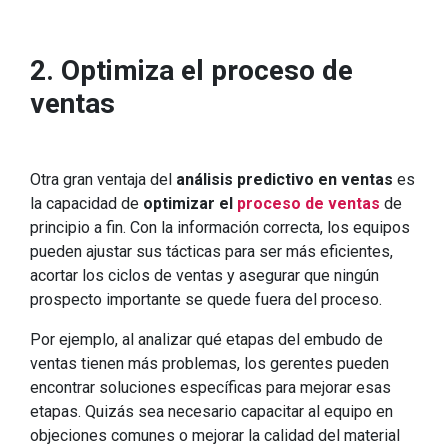
2. Optimiza el proceso de
ventas
Otra gran ventaja del
análisis predictivo en ventas
es
la capacidad de
optimizar el
proceso de ventas
de
principio a fin. Con la información correcta, los equipos
pueden ajustar sus tácticas para ser más eficientes,
acortar los ciclos de ventas y asegurar que ningún
prospecto importante se quede fuera del proceso.
Por ejemplo, al analizar qué etapas del embudo de
ventas tienen más problemas, los gerentes pueden
encontrar soluciones específicas para mejorar esas
etapas. Quizás sea necesario capacitar al equipo en
objeciones comunes o mejorar la calidad del material