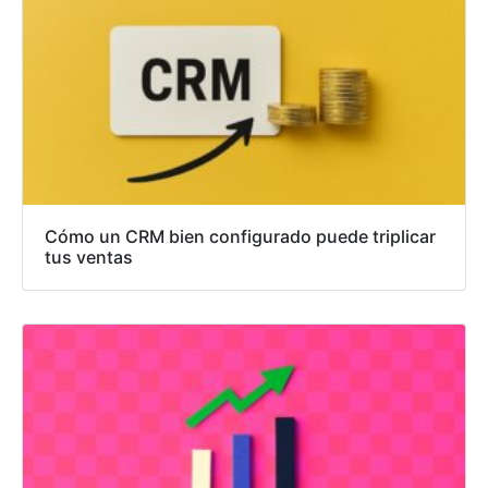
Cómo un CRM bien configurado puede triplicar
tus ventas