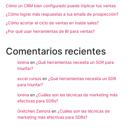
Cómo un CRM bien configurado puede triplicar tus ventas
¿Cómo lograr más respuestas a tus emails de prospección?
¿Cómo acortar el ciclo de ventas en inside sales?
¿Por qué usar herramientas de BI para ventas?
Comentarios recientes
lorena
en
¿Qué herramientas necesita un SDR para
triunfar?
excel cursos
en
¿Qué herramientas necesita un SDR
para triunfar?
lorena
en
¿Cuáles son las técnicas de marketing más
efectivas para SDRs?
Gretchen Zamora
en
¿Cuáles son las técnicas de
marketing más efectivas para SDRs?