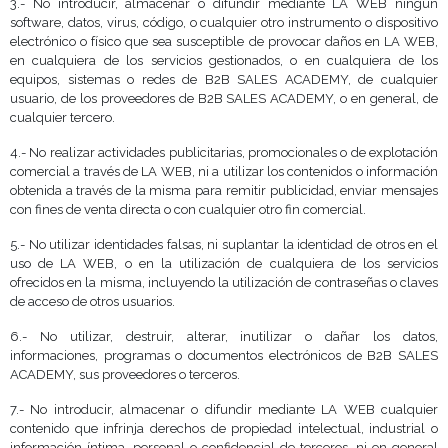
3.- No introducir, almacenar o difundir mediante LA WEB ningún
software, datos, virus, código, o cualquier otro instrumento o dispositivo
electrónico o físico que sea susceptible de provocar daños en LA WEB,
en cualquiera de los servicios gestionados, o en cualquiera de los
equipos, sistemas o redes de B2B SALES ACADEMY, de cualquier
usuario, de los proveedores de B2B SALES ACADEMY, o en general, de
cualquier tercero.
4.- No realizar actividades publicitarias, promocionales o de explotación
comercial a través de LA WEB, ni a utilizar los contenidos o información
obtenida a través de la misma para remitir publicidad, enviar mensajes
con fines de venta directa o con cualquier otro fin comercial.
5.- No utilizar identidades falsas, ni suplantar la identidad de otros en el
uso de LA WEB, o en la utilización de cualquiera de los servicios
ofrecidos en la misma, incluyendo la utilización de contraseñas o claves
de acceso de otros usuarios.
6.- No utilizar, destruir, alterar, inutilizar o dañar los datos,
informaciones, programas o documentos electrónicos de B2B SALES
ACADEMY, sus proveedores o terceros.
7.- No introducir, almacenar o difundir mediante LA WEB cualquier
contenido que infrinja derechos de propiedad intelectual, industrial o
información íntima, personal o confidencial de terceros, ni en general