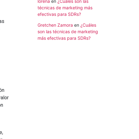
lorena
en
¿Cuáles son las
técnicas de marketing más
efectivas para SDRs?
as
Gretchen Zamora
en
¿Cuáles
s
son las técnicas de marketing
más efectivas para SDRs?
ón
valor
ón
e,