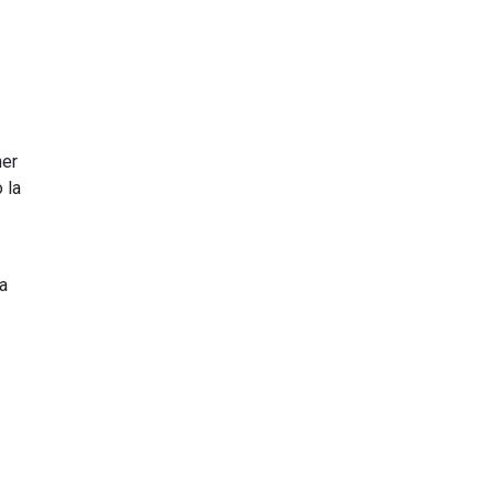
ner
 la
a