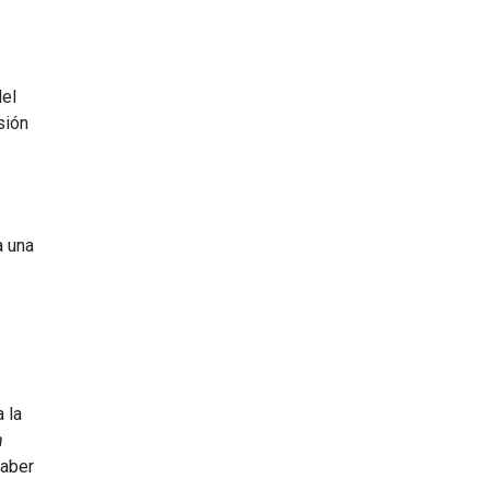
del
sión
a una
 la
n
saber