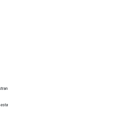
stran
 esta