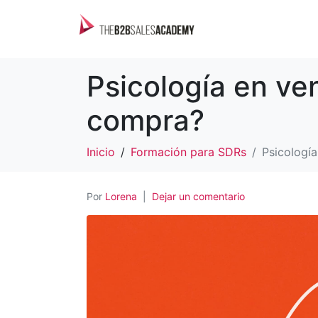
Psicología en ven
compra?
Inicio
Formación para SDRs
Psicología
Por
Lorena
Dejar un comentario