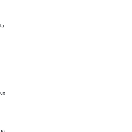
ta
que
ios