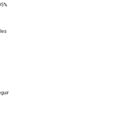
 95%
 les
eguir
,